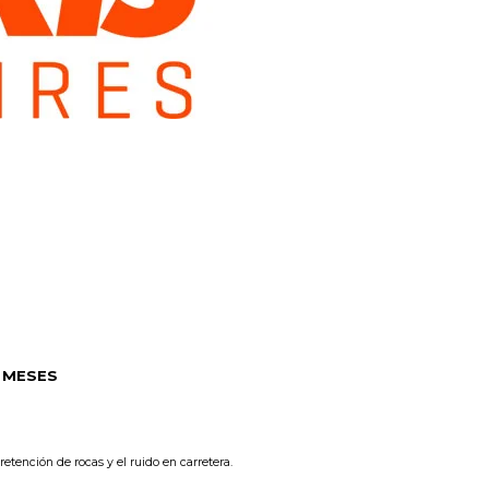
6 MESES
etención de rocas y el ruido en carretera.