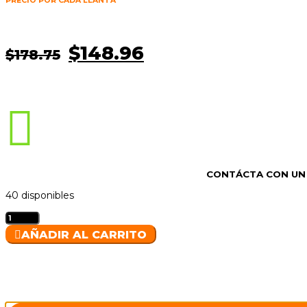
PRECIO POR CADA LLANTA
El
El
$
148.96
$
178.75
precio
precio
original
actual

era:
es:
$178.75.
$148.96.
CONTÁCTA CON UN
40 disponibles
MAXXIS
-
AÑADIR AL CARRITO
225/45R17
MAZ1
cantidad