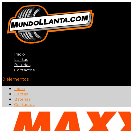
Inicio
Llantas
Baterías
Contactos
0 elementos
Inicio
Llantas
Baterías
Contactos