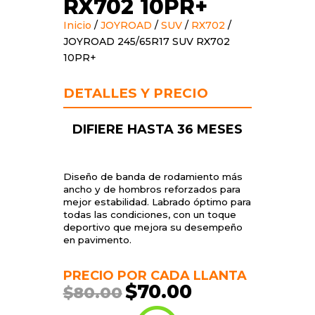
RX702 10PR+
Inicio
/
JOYROAD
/
SUV
/
RX702
/
JOYROAD 245/65R17 SUV RX702
10PR+
DETALLES Y PRECIO
DIFIERE HASTA 36 MESES
Diseño de banda de rodamiento más
ancho y de hombros reforzados para
mejor estabilidad. Labrado óptimo para
todas las condiciones, con un toque
deportivo que mejora su desempeño
en pavimento.
PRECIO POR CADA LLANTA
$
70.00
$
80.00
El
El
precio
precio