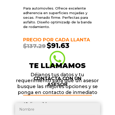
Para automoviles. Ofrece excelente
adherencia en superficies mojadas y
secas. Frenado firme. Perfectas para
asfalto. Diseño optimizadp de la banda
de rodamiento.
PRECIO POR CADA LLANTA
$
91.63
$
137.29
El
El
precio
precio

original
actual
era:
es:
TE LLAMAMOS
$137.29.
$91.63.
Déjanos tus datos y tu
CONTÁCTA CON UN
requerimiento para que un asesor
ASESOR
busque las mejores opciones y se
ponga en contacto de inmediato
40 disponibles
GOODYEAR