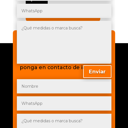
-
195/65R15
DIRECTION
AÑADIR AL CARRITO
SPORT
cantidad
TE LLAMAMOS
Déjanos tus datos y tu
requerimiento para que un asesor
busque las mejores opciones y se
ponga en contacto de inmediato
Enviar
×