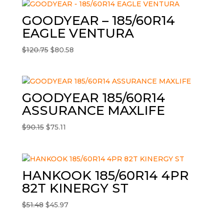
era:
es:
$52.90.
$47.61.
GOODYEAR – 185/60R14
EAGLE VENTURA
El
El
$
120.75
$
80.58
precio
precio
original
actual
era:
es:
$120.75.
$80.58.
GOODYEAR 185/60R14
ASSURANCE MAXLIFE
El
El
$
90.15
$
75.11
precio
precio
original
actual
era:
es:
$90.15.
$75.11.
HANKOOK 185/60R14 4PR
82T KINERGY ST
El
El
$
51.48
$
45.97
precio
precio