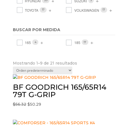
HYUNDAI
SUZUKI
20
3
TOYOTA
VOLKSWAGEN
17
17
BUSCAR POR MEDIDA
165
185
4
17
Mostrando 1–9 de 21 resultados
BF GOODRICH 165/65R14
79T G-GRIP
El
El
$
56.32
$
50.29
precio
precio
original
actual
era:
es: