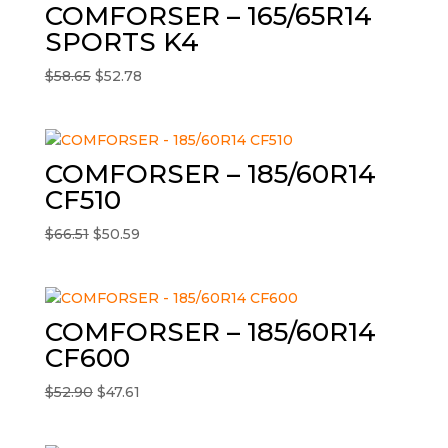
$56.32.
$50.29.
COMFORSER – 165/65R14
SPORTS K4
El
El
$
58.65
$
52.78
precio
precio
original
actual
era:
es:
$58.65.
$52.78.
COMFORSER – 185/60R14
CF510
El
El
$
66.51
$
50.59
precio
precio
original
actual
era:
es:
$66.51.
$50.59.
COMFORSER – 185/60R14
CF600
El
El
$
52.90
$
47.61
precio
precio
original
actual