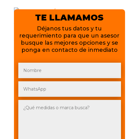
original
actual
era:
es:
TE LLAMAMOS
$51.48.
$45.97.
JOYDROAD 185/60R14 HP
RX3
Déjanos tus datos y tu
requerimiento para que un asesor
El
El
$
80.00
$
70.00
busque las mejores opciones y se
precio
precio
ponga en contacto de inmediato
original
actual
era:
es:
$80.00.
$70.00.
MAXXIS – 185/60R14 MA919
El
El
$
113.16
$
94.30
precio
precio
original
actual
1
era:
es:
$113.16.
$94.30.
2
3
→
Buscar