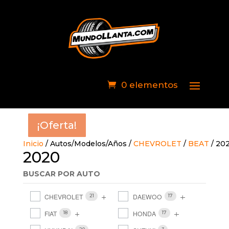
0 elementos
¡Oferta!
¡Oferta!
¡Oferta!
¡Oferta!
¡Oferta!
¡Oferta!
¡Oferta!
¡Oferta!
¡Oferta!
Inicio
/ Autos/Modelos/Años /
CHEVROLET
/
BEAT
/ 20
2020
BUSCAR POR AUTO
CHEVROLET
DAEWOO
21
17
FIAT
HONDA
18
17