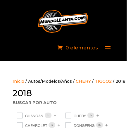
requerimiento para que un asesor
busque las mejores opciones y se
ponga en contacto de inmediato
0 elementos
Inicio
/ Autos/Modelos/Años /
CHERY
/
TIGGO2
/ 2018
2018
BUSCAR POR AUTO
CHANGAN
CHERY
Enviar
15
15
CHEVROLET
DONGFENG
15
15