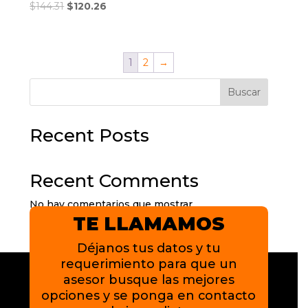
El
El
$
144.31
$
120.26
precio
precio
original
actual
era:
es:
1
2
→
$144.31.
$120.26.
Buscar
Recent Posts
Recent Comments
No hay comentarios que mostrar.
TE LLAMAMOS
Déjanos tus datos y tu
requerimiento para que un
asesor busque las mejores
opciones y se ponga en contacto