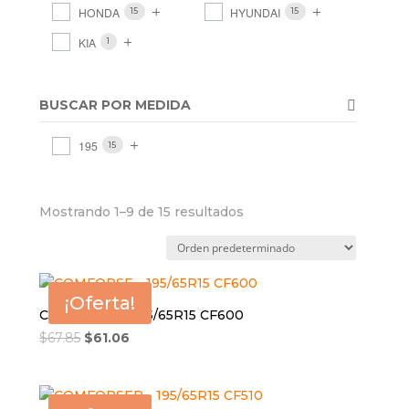
HONDA
HYUNDAI
15
15
KIA
1
BUSCAR POR MEDIDA
195
15
Mostrando 1–9 de 15 resultados
¡Oferta!
COMFORSE – 195/65R15 CF600
El
El
$
67.85
$
61.06
precio
precio
original
actual
era:
es: