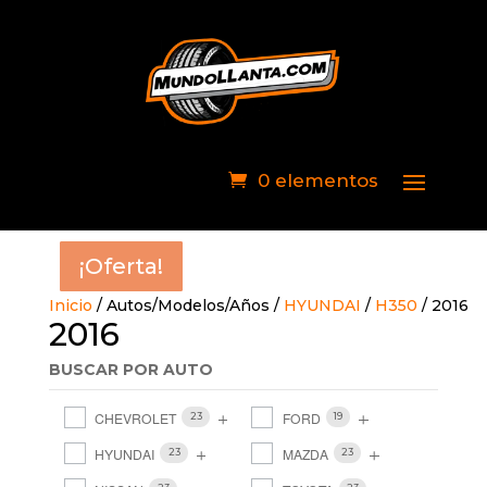
0 elementos
¡Oferta!
¡Oferta!
¡Oferta!
¡Oferta!
¡Oferta!
¡Oferta!
¡Oferta!
¡Oferta!
¡Oferta!
Inicio
/ Autos/Modelos/Años /
HYUNDAI
/
H350
/ 2016
2016
BUSCAR POR AUTO
CHEVROLET
FORD
23
19
HYUNDAI
MAZDA
23
23