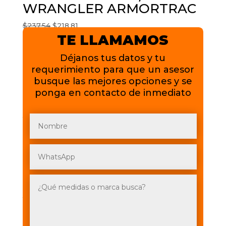
WRANGLER ARMORTRAC
El
El
$
237.54
$
218.81
TE LLAMAMOS
precio
precio
original
actual
Déjanos tus datos y tu
era:
es:
requerimiento para que un asesor
$237.54.
$218.81.
busque las mejores opciones y se
GOODYEAR – 245/75R16
ponga en contacto de inmediato
WRANGLER DURATRAC
El
El
$
293.21
$
244.34
precio
precio
original
actual
era:
es:
$293.21.
$244.34.
HANKOOK 235/65R16 4PR
103T KINERGY
El
El
$
112.53
$
100.48
precio
precio
original
actual