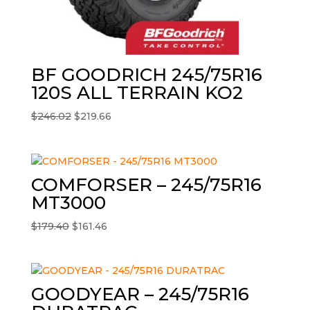
BF GOODRICH 245/75R16
120S ALL TERRAIN KO2
El
El
$
246.02
$
219.66
precio
precio
original
actual
era:
es:
$246.02.
$219.66.
COMFORSER – 245/75R16
MT3000
El
El
$
179.40
$
161.46
precio
precio
original
actual
era:
es:
$179.40.
$161.46.
GOODYEAR – 245/75R16