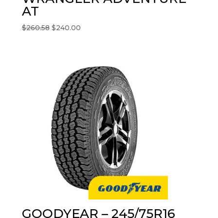
AT
El
El
$
260.58
$
240.00
precio
precio
original
actual
era:
es:
$260.58.
$240.00.
GOODYEAR – 245/75R16