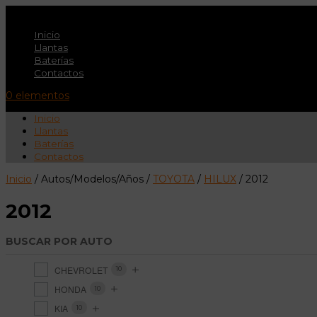
Inicio
Llantas
Baterías
Contactos
0 elementos
Inicio
Llantas
Baterías
Contactos
Inicio
/ Autos/Modelos/Años /
TOYOTA
/
HILUX
/ 2012
2012
BUSCAR POR AUTO
CHEVROLET
10
HONDA
10
KIA
10