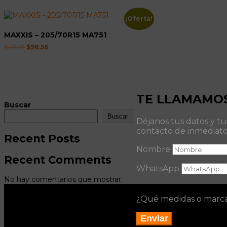
era:
es:
era:
es
$135.87.
$125.27.
$100.74.
$
¡Oferta!
MAXXIS – 205/70R15 MA751
El
El
$
147.67
$
98.56
precio
precio
original
actual
era:
es:
$147.67.
$98.56.
TE LLAMAMO
Buscar
Buscar
Déjanos tus datos y t
contacto de inmediat
Recent Posts
Nombre
Recent Comments
WhatsApp
No hay comentarios que mostrar.
¿Qué medidas o marc
Enviar