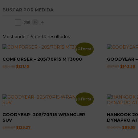
BUSCAR POR MEDIDA
205
10
Mostrando 1–9 de 10 resultados
¡Oferta!
COMFORSER – 205/70R15 MT3000
GOODYEAR –
El
El
El
E
$
134.55
$
121.10
$
157.87
$
143.58
precio
precio
precio
p
original
actual
original
a
era:
es:
era:
es
$134.55.
$121.10.
$157.87.
$
¡Oferta!
GOODYEAR- 205/70R15 WRANGLER
HANKOOK 20
SUV
DYNAPRO AT
El
El
El
E
$
135.87
$
125.27
$
100.74
$
89.95
precio
precio
precio
p
original
actual
original
a