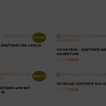
¡Oferta!
 205/70R15 G32 CARGO
GOODYEAR – 205/70R15 W
l
ADVENTURE
recio
ctual
El
El
$
190.59
$
158.82
:
precio
precio
143.58.
original
actual
era:
es:
$190.59.
$158.82.
¡Oferta!
JOYROAD 205/70R15 SUV 
5/70R15 4PR 96T
El
El
$
80.00
$
70.00
 M
precio
precio
original
actual
l
era:
es:
recio
$80.00.
$70.00.
ctual