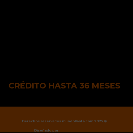
CRÉDITO HASTA 36 MESES
Derechos reservados mundollanta.com 2025 ©
Diseñado por
interactuaclub.com