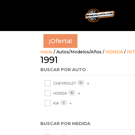
¡Oferta!
¡Oferta!
¡Oferta!
¡Oferta!
¡Oferta!
¡Oferta!
¡Oferta!
¡Oferta!
¡Oferta!
Inicio
/ Autos/Modelos/Años /
HONDA
/
IN
1991
BUSCAR POR AUTO
CHEVROLET
15
HONDA
16
KIA
4
BUSCAR POR MEDIDA