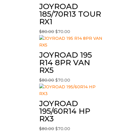
era:
es:
JOYROAD
$210.48.
$175.40.
185/70R13 TOUR
RX1
El
El
$
80.00
$
70.00
precio
precio
original
actual
era:
es:
JOYROAD 195
$80.00.
$70.00.
R14 8PR VAN
RX5
El
El
$
80.00
$
70.00
precio
precio
original
actual
era:
es:
JOYROAD
$80.00.
$70.00.
195/60R14 HP
RX3
El
El
$
80.00
$
70.00