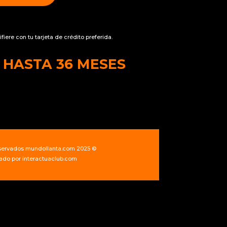
fiere con tu tarjeta de crédito preferida.
 HASTA 36 MESES
servados mundollanta.com 2025 ©
ado por
interactuaclub.com