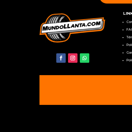
LIN
Co
FA
Tér
Pol
Gar
Pol