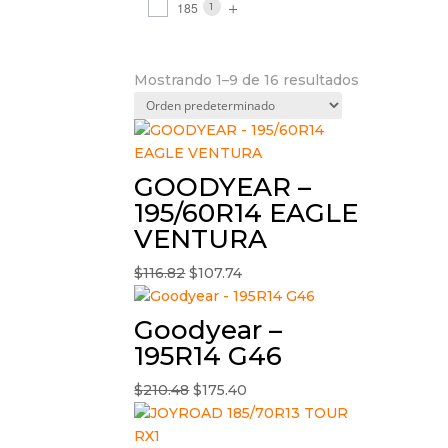
185
1
Mostrando 1–9 de 16 resultados
GOODYEAR –
195/60R14 EAGLE
VENTURA
El
El
$
116.82
$
107.74
precio
precio
original
actual
Goodyear –
era:
es:
195R14 G46
$116.82.
$107.74.
El
El
$
210.48
$
175.40
precio
precio
original
actual